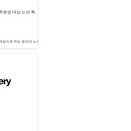
대학원생 대상 노션 특
 맞춤형 Notion 시스템을 설계했습니다. CRM 시스템과 프로젝트 관리 보드를 통해 
으로 하는 온라인 노션 특강이 2024년과 2025년에 진행되며, 신청 인원이 약 5