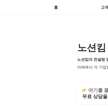
산업
홈
고객
노션킴 
노션킴의 컨설팅 
아래에서 각 기업
여기를 
무
료 상담을