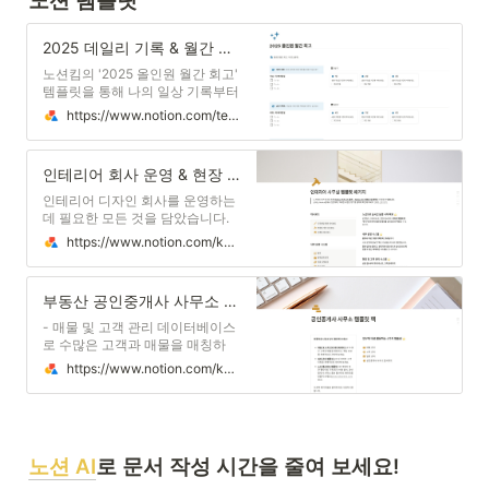
노션 템플릿 
2025 데일리 기록 & 월간 회고
노션킴의 '2025 올인원 월간 회고'
템플릿을 통해 나의 일상 기록부터
월간 회고까지 한번에 해결하세요!
https://www.notion.com/templates/monthly-retrospective
이 템플릿은 한달 간 기록부터 월
말 회고까지 자연스럽게 이어지도
록 디자인되었습니다. 하루 5분, 일
인테리어 회사 운영 & 현장 관리 시스템
과를 정리하며 나의 습관, 감정을
돌아보고 관리할 수 있어요. 매달 1
인테리어 디자인 회사를 운영하는
회, 회고를 통해 한 달 동안의 나의
데 필요한 모든 것을 담았습니다.
성과를 시각적으로 확인하고 더 나
품의, 업체관리 등을 포함한 내부
https://www.notion.com/ko/templates/interior-design-studio-kr?cr=cre%253Anotionkim
은 방향으로 나아가기 위해 계획할
운영 시스템부터 인테리어 현장 및
수 있어요.
공정관리까지 하나의 템플릿으로
해결해 보세요!
부동산 공인중개사 사무소 운영
- 매물 및 고객 관리 데이터베이스
로 수많은 고객과 매물을 매칭하
고, 핵심 정보를 체계적으로 관리
https://www.notion.com/ko/templates/real-estate-agency-korea
해 보세요. - 일정 관리 템플릿으로
팀 회의와 고객 미팅을 체계적으로
정리해 보세요. - 노션 웹사이트 템
플릿으로 개발자 및 큰 웹사이트
구축/유지 비용 없이, 공인중개사
노션 AI
로 문서 작성 시간을 줄여 보세요! 
사무소 홍보 웹사이트 페이지를 만
들어 보세요